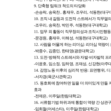
9.
단축형 팀워크 척도의 타당화
-
손승락
,
송욱찬
,
홍재우
,
조우리
,
석동헌
(
대구
10.
조직 내 갈등과 도전적 스트레서가 직무열
-
조우리
,
송욱찬
,
박민주
,
석동헌
(
대구대학교
)
11.
업무 외 활동이 직무창의성과 조직시민행동
-
문경원
,
홍재우
,
이해성
,
석동헌
(
대구대학교
)
12.
사람을 머물게 하는 리더십
:
리더십 역량이 
-
박종수
,
김종민
,
한태영
(
광운대학교
)
13.
도전
·
방해적 스트레서와 자발
·
비자발적 프
-
이윤호
,
임소정
,
임하영
,
조재성
,
신강현
(
아주
14.
감정노동 이후의 심리적 반응
:
표면행위
,
디
-
서자경
(
육군사관학교
)
15.
동호회에 참여하면 일을 더 의미있게 만들
효과
-
전제은
,
이주일
(
한림대학교
)
16.
서류함기법 하위과제 통합이 역량 간 상관
-
임희철
(
어세스타
),
이주일
(
한림대학교
)