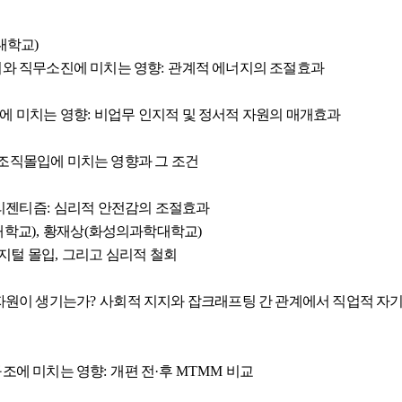
대학교
)
의와 직무소진에 미치는 영향
:
관계적 에너지의 조절효과
에 미치는 영향
:
비업무 인지적 및 정서적 자원의 매개효과
조직몰입에 미치는 영향과 그 조건
리젠티즘
:
심리적 안전감의 조절효과
대학교
),
황재상
(
화성의과학대학교
)
지털 몰입
,
그리고 심리적 철회
 자원이 생기는가
?
사회적 지지와 잡크래프팅 간 관계에서 직업적 자
구조에 미치는 영향
:
개편 전
·
후
MTMM
비교