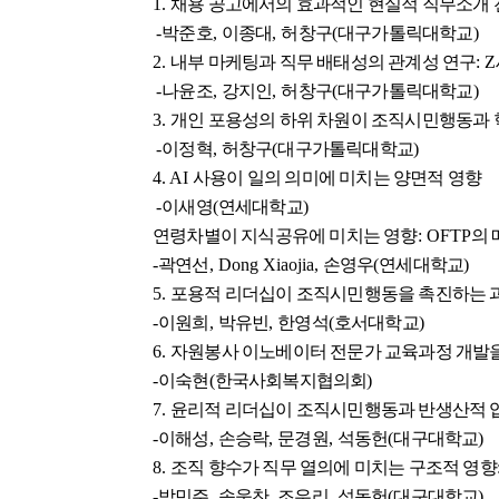
1.
채용 공고에서의 효과적인 현실적 직무소개 
-
박준호
,
이종대
,
허창구
(
대구가톨릭대학교
)
2.
내부 마케팅과 직무 배태성의 관계성 연구
: Z
-
나윤조
,
강지인
,
허창구
(
대구가톨릭대학교
)
3.
개인 포용성의 하위 차원이 조직시민행동과 
-
이정혁
,
허창구
(
대구가톨릭대학교
)
4. AI
사용이 일의 의미에 미치는 양면적 영향
-
이새영
(
연세대학교
)
연령차별이 지식공유에 미치는 영향
: OFTP
의
-
곽연선
, Dong Xiaojia,
손영우
(
연세대학교
)
5.
포용적 리더십이 조직시민행동을 촉진하는 
-
이원희
,
박유빈
,
한영석
(
호서대학교
)
6.
자원봉사 이노베이터 전문가 교육과정 개발을
-
이숙현
(
한국사회복지협의회
)
7.
윤리적 리더십이 조직시민행동과 반생산적 
-
이해성
,
손승락
,
문경원
,
석동헌
(
대구대학교
)
8.
조직 향수가 직무 열의에 미치는 구조적 영향
-
박민주
,
송욱찬
,
조우리
,
석동헌
(
대구대학교
)