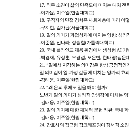
17.
직무 소진이 삶의 만족도에 미치는 대처 전
-
이가윤
,
이주일
(
한림대학교
)
18.
구직자의 면접 경험은 사회계층에 따라 어
-
구지현
,
김가원
(
서울대학교
)
19.
일의 의미가 과업성과에 미치는 영향
:
심리
-
이준원
,
신나라
,
정승철
(
가톨릭대학교
)
20.
국내 블라인드 채용 환경에서 생성형
AI
기
-
박경재
,
유상훈
,
오경섭
,
오은빈
,
한태영
(
광운
21. “
일에서 지각하는 의미감은 항상 긍정적인
일 의미감이 일
-
가정 갈등에 미치는 양가적 효
-
김태웅
,
이주일
(
한림대학교
)
22. “
왜 은퇴 후에도 일을 해야 할까
?
노년기 일의 의미가 심리적 안녕감에 미치는 영
-
김태웅
,
이주일
(
한림대학교
)
23.
일의 의미에 대한 체계적 문헌 리뷰
:
국내 학
-
김태웅
,
이주일
(
한림대학교
)
24.
간호사의 접근형 잡크래프팅이 정서적 소진