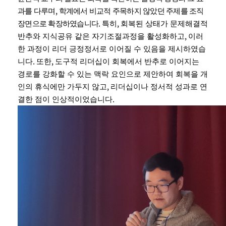
,
과를 다루며
학계에서 비교적 주목하지 않았던 주제를 조직
.
,
장면으로 확장하였습니다
특히
회복된 상태가 문제해결적
,
반추와 지식공유 같은 자기조절과정을 활성화하고
이러
한 과정이 리더 긍정정서로 이어질 수 있음을 제시하였습
.
,
니다
또한
도구적 리더십이 회복에서 반추로 이어지는
경로를 강화할 수 있는 맥락 요인으로 제안하여 회복을 개
,
인의 휴식에만 가두지 않고
리더십이나 정서적 성과로 연
.
결한 점이 인상적이었습니다