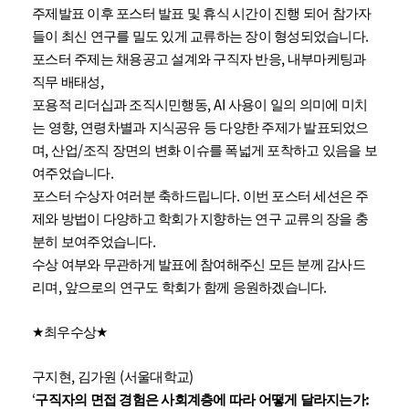
주제발표 이후 포스터 발표 및 휴식 시간이 진행 되어 참가자
.
들이 최신 연구를 밀도 있게 교류하는 장이 형성되었습니다
,
포스터 주제는 채용공고 설계와 구직자 반응
내부마케팅과
,
직무 배태성
, AI
포용적 리더십과 조직시민행동
사용이 일의 의미에 미치
,
는 영향
연령차별과 지식공유 등 다양한 주제가 발표되었으
,
/
며
산업
조직 장면의 변화 이슈를 폭넓게 포착하고 있음을 보
.
여주었습니다
.
포스터 수상자 여러분 축하드립니다
이번 포스터 세션은 주
제와 방법이 다양하고 학회가 지향하는 연구 교류의 장을 충
.
분히 보여주었습니다
수상 여부와 무관하게 발표에 참여해주신 모든 분께 감사드
,
.
리며
앞으로의 연구도 학회가 함께 응원하겠습니다
★
최우수상
★
,
(
)
구지현
김가원
서울대학교
‘
:
구직자의 면접 경험은 사회계층에 따라 어떻게 달라지는가