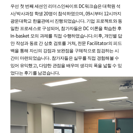
DC
우선 첫 번째 세션인 리더스인싸이트
워크숍은 대학원 석
/
20
, 09
12
사
박사과정 학생
명이 참석하였으며
시부터
시까지
.
광운대학교 한울관에서 진행되었습니다
기업 프로젝트와 동
,
DC
일한 프로세스로 구성되어
참가자들은
이론을 학습한 후
In-basket
.
,
모의 과제를 직접 수행하였습니다
이후
개인별 답
,
Facilitator
안 작성과 동료 간 상호 검토를 거쳐
전문
의 피드
백을 통해 자신의 강점과 보완점을 구체적으로 점검하는 시
.
간이 마련되었습니다
참가자들은 실무를 직접 경험해볼 수
,
있어 유익했고
다양한 관점을 배우며 생각의 폭을 넓힐 수 있
.
었다는 후기를 남겼습니다