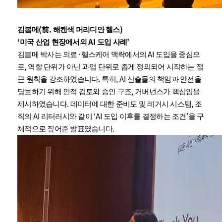
(
.
)
김봄메
前
해켄색 머리디안 헬스
‘
AI
’
미국 산업 현장에서의
도입 사례
·
AI
김봄메 박사는 의료
헬스케어 맥락에서의
도입을 중심으
,
로
역할 단위가 아닌 과업 단위로 좁게 정의되어 시작하는 접
.
, AI
근 원칙을 강조하였습니다
특히
산출물의 책임과 안전을
,
담보하기 위해 인적 검토와 승인 구조
거버넌스가 핵심임을
.
,
제시하였습니다
데이터에 대한 준비도 및 레거시 시스템
조
AI
‘AI
’
직의
리터러시와 같이
도입 이후를 결정하는 조건
을 구
.
체적으로 짚어준 발표였습니다